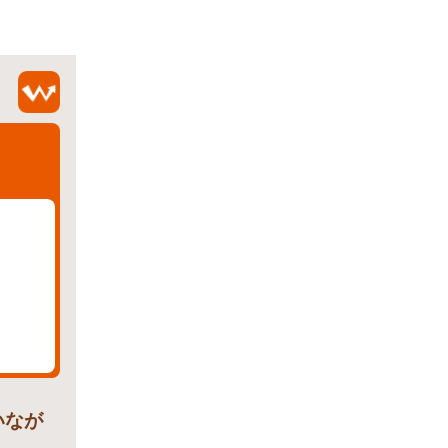
いなが
。