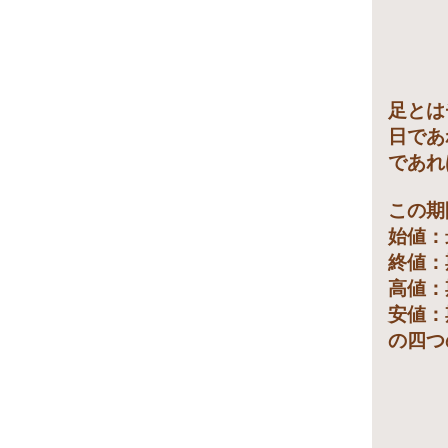
足とは
日であ
であれ
この期
始値：
終値：
高値：
安値：
の四つ