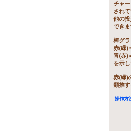
チャー
されて
他の投
できま
棒グラ
赤(緑
青(赤
を示し
赤(緑
類推す
操作方