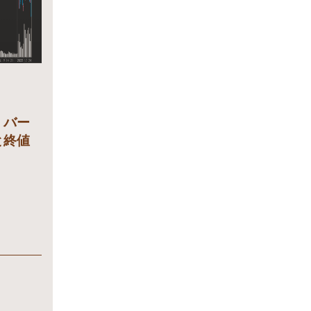
。バー
と終値