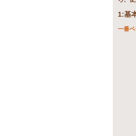
1:
一番ベ